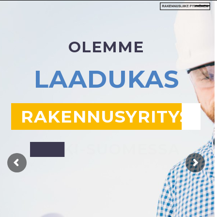
OLEMME
LAADUKAS
RAKENNUSYRITYS
KESKI-SUOMESSA
K
o
k
o
n
a
i
s
v
a
l
t
a
i
s
e
s
t
i
t
o
t
e
u
t
a
m
m
e
n
i
i
n
y
k
s
i
t
t
ä
i
s
e
t
t
y
ö
t
e
h
t
ä
v
ä
t
k
u
i
n