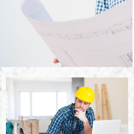
m
o
n
i
p
u
o
l
i
s
e
t
u
r
a
k
a
t
-
n
o
p
e
a
s
t
i
j
a
a
m
m
a
t
t
i
t
a
i
d
o
l
l
a
!